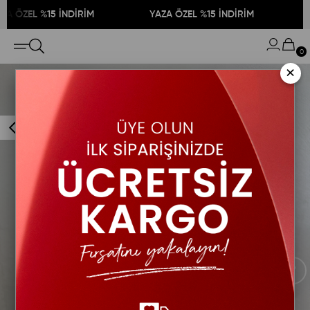
ÖZEL %15 İNDİRİM
YAZA ÖZEL %15 İNDİRİM
YAZ
0
×
›