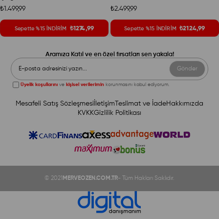
₺1.499,99
₺2.499,99
₺1274,99
₺2124,99
Sepette %15 İNDİRİM
Sepette %15 İNDİRİM
Aramıza Katıl ve en özel fırsatları sen yakala!
Gönder
Üyelik koşullarını
ve
kişisel verilerimin
korunmasını kabul ediyorum.
Mesafeli Satış Sözleşmesi
İletişim
Teslimat ve İade
Hakkımızda
KVKK
Gizlilik Politikası
© 2021
MERVEOZEN.COM.TR
- Tüm Hakları Saklıdır.