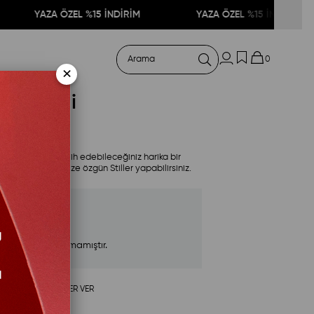
YAZA ÖZEL %15 İNDİRİM
YAZA ÖZEL %15 İNDİRİM
0
×
 Piliseli
düm
etleriniz de tercih edebileceğiniz harika bir
 ürünler ile kendinize özgün Stiller yapabilirsiniz.
toklarımızda kalmamıştır.
YAT DÜŞÜNCE HABER VER
ELINCE HABER VER