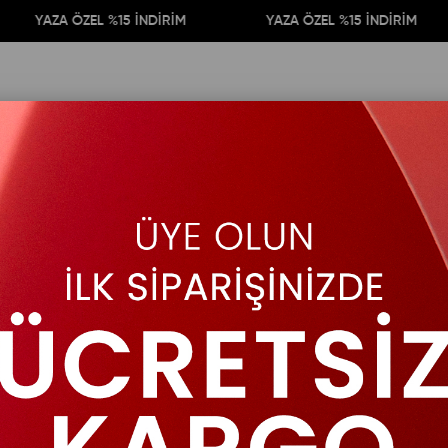
AZA ÖZEL %15 İNDİRİM
YAZA ÖZEL %15 İNDİRİM
Premium Şifon
Elbise - Mür
Özel günlerimizin, düğün ve dav
Elbise duruş ve kalıbı ile harika
Ürün s
FAVORILERE EKLE
FI
G