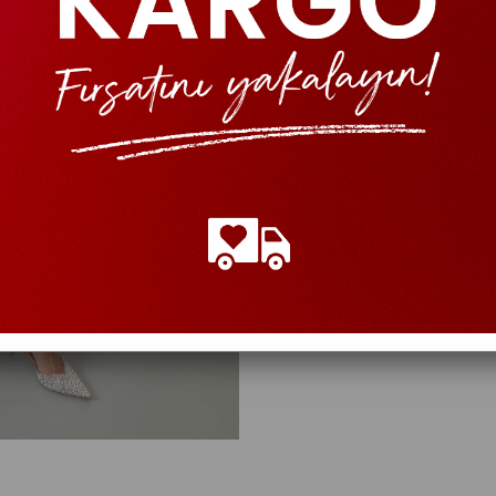
›
+ Bilgi
Sepette %15 İNDİRİM
₺NaN