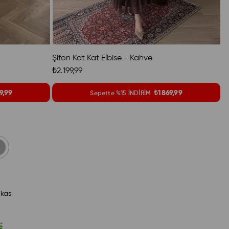
Şifon Kat Kat Elbise - Kahve
V
₺2.199,99
₺
9,99
₺1869,99
Sepette %15 İNDİRİM
ikası