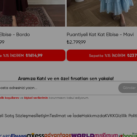
lbise - Bordo
Puantiyeli Kat Kat Elbise - Mavi
,99
₺2.799,99
₺1614,99
₺237
e %15 İNDİRİM
Sepette %15 İNDİRİM
Aramıza Katıl ve en özel fırsatları sen yakala!
Gönder
lik koşullarını
ve
kişisel verilerimin
korunmasını kabul ediyorum.
li Satış Sözleşmesi
İletişim
Teslimat ve İade
Hakkımızda
KVKK
Gizlilik Polit