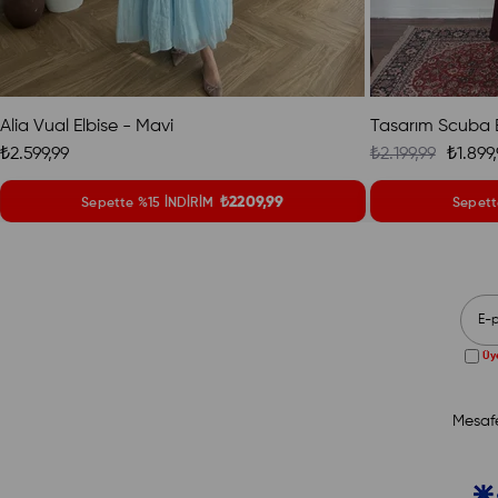
Alia Vual Elbise - Mavi
Tasarım Scuba E
₺2.599,99
₺2.199,99
₺1.899
₺2209,99
Sepette %15 İNDİRİM
Sepett
Üye
Mesafe